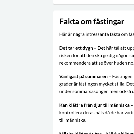
Fakta om fästingar
Här är några intressanta fakta om fäs
Det tar ett dygn
– Det här tål att u
risken för att den ska ge dig någon s
rekommendera att se över huden noga
Vanligast på sommaren
– Fästingen 
grader är fästingen mycket stilla. Det
under sommarsäsongen men också un
Kan klättra från djur till människa
– 
kontrollera deras päls då de har vari
till människa.
Mörka kläder är bra
– Mörka kläder h