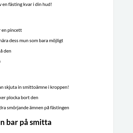
av en fästing kvar i din hud!
 en pincett
å nära dess mun som bara möjligt
på den
n
an skjuta in smittoämne i kroppen!
öker plocka bort den
ndra smörjande ämnen på fästingen
en bar på smitta