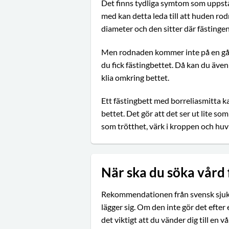
Det finns tydliga symtom som uppstår 
med kan detta leda till att huden ro
diameter och den sitter där fästingen
Men rodnaden kommer inte på en gång
du fick fästingbettet. Då kan du äve
klia omkring bettet.
Ett fästingbett med borreliasmitta k
bettet. Det gör att det ser ut lite
som trötthet, värk i kroppen och huvu
När ska du söka vård 
Rekommendationen från svensk sjukv
lägger sig. Om den inte gör det eft
det viktigt att du vänder dig till en 