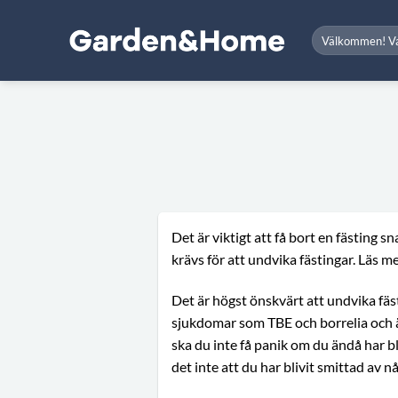
Skip
to
Sök
efter:
content
Det är viktigt att få bort en fästing 
krävs för att undvika fästingar. Läs m
Det är högst önskvärt att undvika fäst
sjukdomar som TBE och borrelia och ä
ska du inte få panik om du ändå har bli
det inte att du har blivit smittad av 