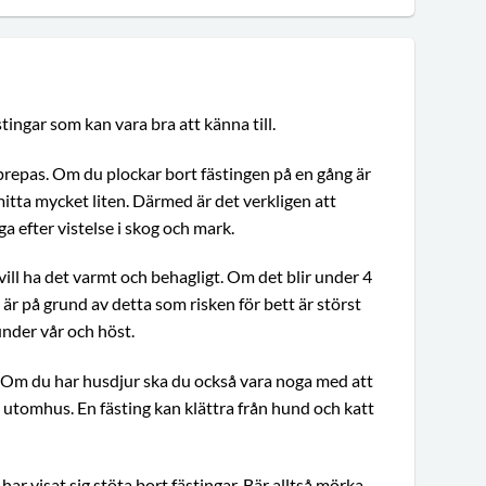
tingar som kan vara bra att känna till.
pprepas. Om du plockar bort fästingen på en gång är
mitta mycket liten. Därmed är det verkligen att
 efter vistelse i skog och mark.
vill ha det varmt och behagligt. Om det blir under 4
 är på grund av detta som risken för bett är störst
der vår och höst.
Om du har husdjur ska du också vara noga med att
t utomhus. En fästing kan klättra från hund och katt
ar visat sig stöta bort fästingar. Bär alltså mörka