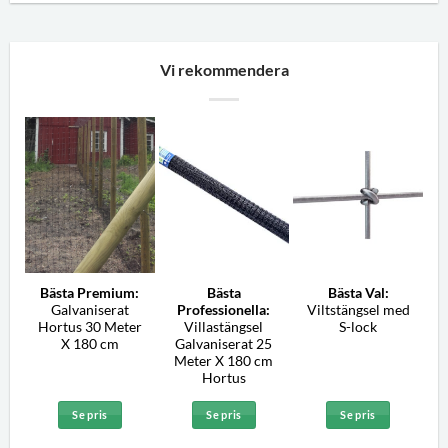
Vi rekommendera
Bästa Premium:
Bästa
Bästa Val:
Galvaniserat
Professionella:
Viltstängsel med
Hortus 30 Meter
Villastängsel
S-lock
X 180 cm
Galvaniserat 25
Meter X 180 cm
Hortus
Se pris
Se pris
Se pris