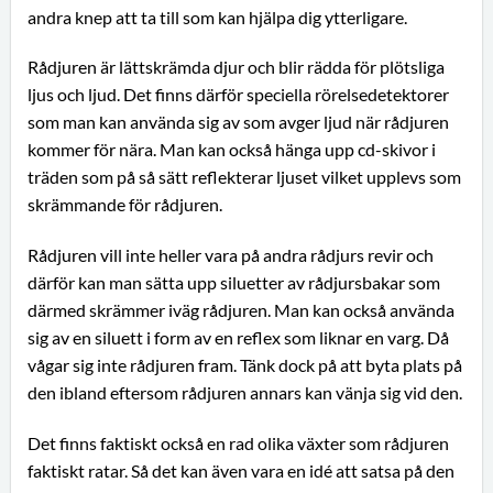
andra knep att ta till som kan hjälpa dig ytterligare.
Rådjuren är lättskrämda djur och blir rädda för plötsliga
ljus och ljud. Det finns därför speciella rörelsedetektorer
som man kan använda sig av som avger ljud när rådjuren
kommer för nära. Man kan också hänga upp cd-skivor i
träden som på så sätt reflekterar ljuset vilket upplevs som
skrämmande för rådjuren.
Rådjuren vill inte heller vara på andra rådjurs revir och
därför kan man sätta upp siluetter av rådjursbakar som
därmed skrämmer iväg rådjuren. Man kan också använda
sig av en siluett i form av en reflex som liknar en varg. Då
vågar sig inte rådjuren fram. Tänk dock på att byta plats på
den ibland eftersom rådjuren annars kan vänja sig vid den.
Det finns faktiskt också en rad olika växter som rådjuren
faktiskt ratar. Så det kan även vara en idé att satsa på den