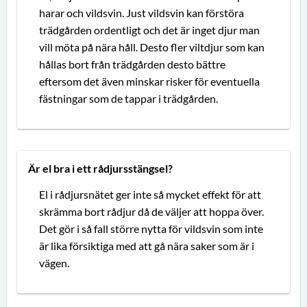
harar och vildsvin. Just vildsvin kan förstöra
trädgården ordentligt och det är inget djur man
vill möta på nära håll. Desto fler viltdjur som kan
hållas bort från trädgården desto bättre
eftersom det även minskar risker för eventuella
fästningar som de tappar i trädgården.
Är el bra i ett rådjursstängsel?
El i rådjursnätet ger inte så mycket effekt för att
skrämma bort rådjur då de väljer att hoppa över.
Det gör i så fall större nytta för vildsvin som inte
är lika försiktiga med att gå nära saker som är i
vägen.