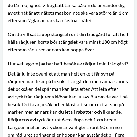
de får möjlighet. Viktigt att tänka på om du använder dig
av ett nät är att nätets maskor inte ska vara större än 1 cm
eftersom fåglar annars kan fastna i nätet.
Om du vill sätta upp stängsel runt din trädgård för att helt
hålla rådjuren borta bör stängslet vara minst 180 cm högt
eftersom rådjuren annars kan hoppa över.
Hur vet jag om jag har haft besök av rådjur i min trädgård?
Det är ju inte ovanligt att man helt enkelt får syn på
rådjuren när de är på besök i trädgården men annars finns
det också en del spår man kan leta efter. Att leta efter
avtryck från rådjurens klövar kan ju avslöja om de varit på
besök. Detta är ju såklart enklast att se om det är snö på
marken men annars kan du leta i rabatter och liknande.
Rådjurens avtryck är runt 6 cm långa och 1 cm breda.
Längden mellan avtrycken är vanligtvis runt 50 cm men
om rådjuret springer eller hoppar kan avståndet bli flera