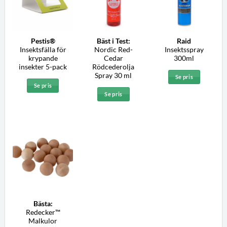
Pestis®
Bäst i Test:
Raid
Insektsfälla för
Nordic Red-
Insektsspray
krypande
Cedar
300ml
insekter 5-pack
Rödcederolja
Spray 30 ml
Se pris
Se pris
Se pris
Bästa:
Redecker™
Malkulor