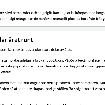
ar:
Med nematoder och snigelgift kan sniglar bekämpas med långsi
r det riktigt många kan de behövas manuellt plockas bort från träd
ar året runt
r som kan bekämpas under stora delar av året.
örsta mördarsniglarna brukar upptäckas. Påbörja bekämpningen red
nner inte populationen växa. Nematoder kan läggas ut i förebyggan
l effekt.
oblem med mördarsniglar har detta problem under sommaren. Allt f
rden så att det inte skapas trevliga ställen för sniglarna att vara 