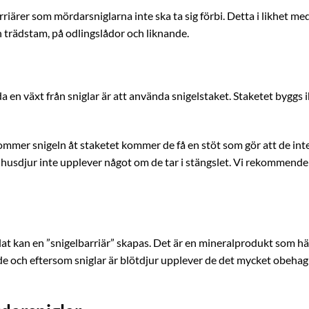
riärer som mördarsniglarna inte ska ta sig förbi. Detta i likhet me
n trädstam, på odlingslådor och liknande.
a en växt från sniglar är att använda snigelstaket. Staketet byggs 
Kommer snigeln åt staketet kommer de få en stöt som gör att de inte
 husdjur inte upplever något om de tar i stängslet. Vi rekommende
lat kan en ”snigelbarriär” skapas. Det är en mineralprodukt som häl
e och eftersom sniglar är blötdjur upplever de det mycket obehagl