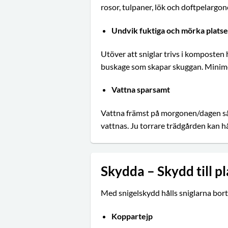
rosor, tulpaner, lök och doftpelargo
Undvik fuktiga och mörka platse
Utöver att sniglar trivs i komposten 
buskage som skapar skuggan. Minimera 
Vattna sparsamt
Vattna främst på morgonen/dagen så a
vattnas. Ju torrare trädgården kan h
Skydda – Skydd till p
Med snigelskydd hålls sniglarna bort
Koppartejp