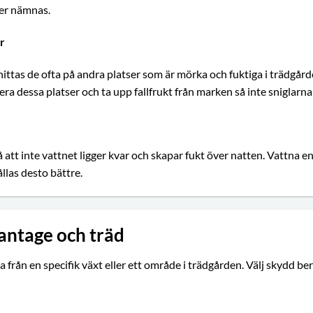
ner nämnas.
r
hittas de ofta på andra platser som är mörka och fuktiga i trädgård
dessa platser och ta upp fallfrukt från marken så inte sniglarna få
tt inte vattnet ligger kvar och skapar fukt över natten. Vattna e
ållas desto bättre.
lantage och träd
a från en specifik växt eller ett område i trädgården. Välj skydd 