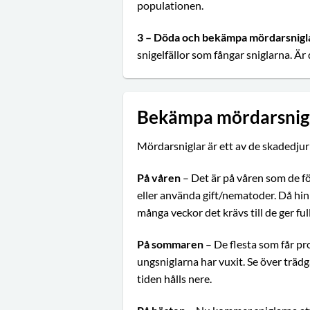
populationen.
3 – Döda och bekämpa mördarsnigl
snigelfällor som fångar sniglarna. Ä
Bekämpa mördarsnigl
Mördarsniglar är ett av de skadedju
På våren
– Det är på våren som de f
eller använda gift/nematoder. Då hi
många veckor det krävs till de ger ful
På sommaren
– De flesta som får pr
ungsniglarna har vuxit. Se över trädgå
tiden hålls nere.