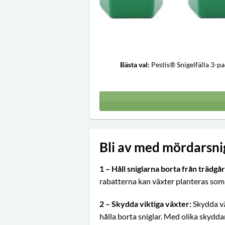
Bästa val:
Pestis® Snigelfälla 3-p
Bli av med mördarsni
1 – Håll sniglarna borta från trädgå
rabatterna kan växter planteras som s
2 – Skydda viktiga växter:
Skydda vä
hålla borta sniglar. Med olika skydd