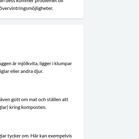
innan dess kommer problemet bli
övervintringsmöjligheter.
Äggen är mjölkvita, ligger i klumpar
glar eller andra djur.
s även gott om mat och ställen att
iglar) kring komposten.
lar tycker om. Här kan exempelvis