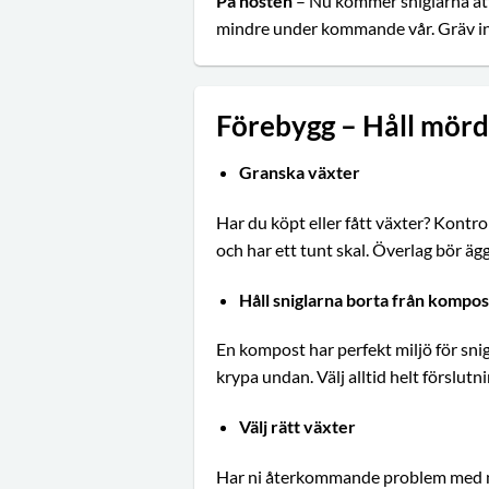
På hösten
– Nu kommer sniglarna att 
mindre under kommande vår. Gräv int
Förebygg – Håll mörd
Granska växter
Har du köpt eller fått växter? Kontrol
och har ett tunt skal. Överlag bör ägg
Håll sniglarna borta från kompo
En kompost har perfekt miljö för snig
krypa undan. Välj alltid helt förslu
Välj rätt växter
Har ni återkommande problem med mör