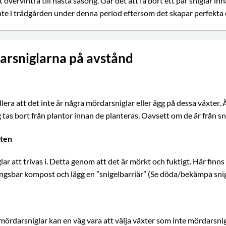
övervintra till nästa säsong. Går det att få bort ett par sniglar 
e i trädgården under denna period eftersom det skapar perfekta 
arsniglarna på avstånd
lera att det inte är några mördarsniglar eller ägg på dessa växter. 
 tas bort från plantor innan de planteras. Oavsett om de är från sni
sten
lar att trivas i. Detta genom att det är mörkt och fuktigt. Här finn
tningsbar kompost och lägg en ”snigelbarriär” (Se döda/bekämpa sn
darsniglar kan en väg vara att välja växter som inte mördarsnig