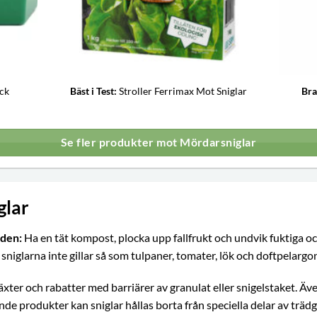
ack
Bäst i Test:
Stroller Ferrimax Mot Sniglar
Bra
Se fler produkter mot Mördarsniglar
glar
rden:
Ha en tät kompost, plocka upp fallfrukt och undvik fuktiga oc
niglarna inte gillar så som tulpaner, tomater, lök och doftpelargo
xter och rabatter med barriärer av granulat eller snigelstaket. Ä
ande produkter kan sniglar hållas borta från speciella delar av tr