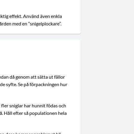
ktig effekt. Använd även enkla
gården med en ”snigelplockare”.
an då genom att sätta ut fällor
de syfte. Se på förpackningen hur
ler sniglar har hunnit födas och
på. Håll efter så populationen hela