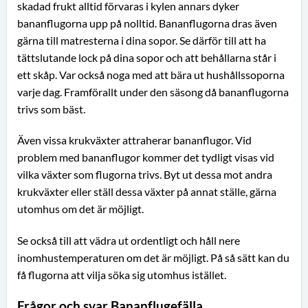
skadad frukt alltid förvaras i kylen annars dyker
bananflugorna upp på nolltid. Bananflugorna dras även
gärna till matresterna i dina sopor. Se därför till att ha
tättslutande lock på dina sopor och att behållarna står i
ett skåp. Var också noga med att bära ut hushållssoporna
varje dag. Framförallt under den säsong då bananflugorna
trivs som bäst.
Även vissa krukväxter attraherar bananflugor. Vid
problem med bananflugor kommer det tydligt visas vid
vilka växter som flugorna trivs. Byt ut dessa mot andra
krukväxter eller ställ dessa växter på annat ställe, gärna
utomhus om det är möjligt.
Se också till att vädra ut ordentligt och håll nere
inomhustemperaturen om det är möjligt. På så sätt kan du
få flugorna att vilja söka sig utomhus istället.
Frågor och svar Bananflugefälla.