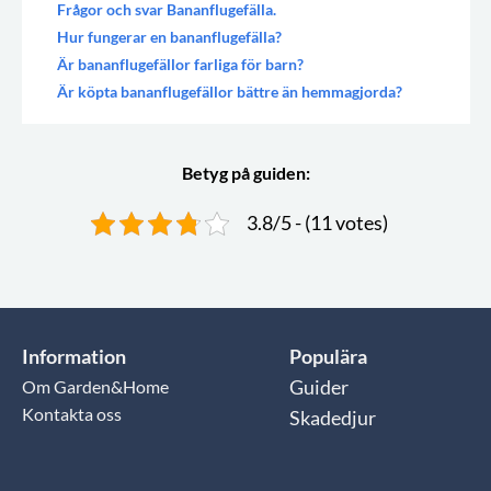
Frågor och svar Bananflugefälla.
Hur fungerar en bananflugefälla?
Är bananflugefällor farliga för barn?
Är köpta bananflugefällor bättre än hemmagjorda?
Betyg på guiden:
3.8/5 - (11 votes)
Information
Populära
Om Garden&Home
Guider
Kontakta oss
Skadedjur