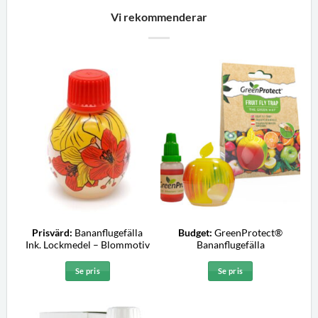
Vi rekommenderar
Prisvärd:
Bananflugefälla
Budget:
GreenProtect®
Ink. Lockmedel – Blommotiv
Bananflugefälla
Se pris
Se pris