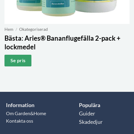
Hem
/
Okategoriserad
Bästa:
Aries® Bananflugefälla 2-pack +
lockmedel
Se pris
Information
Populära
Om Garden&Home
Guider
Kontakta oss
Skadedjur