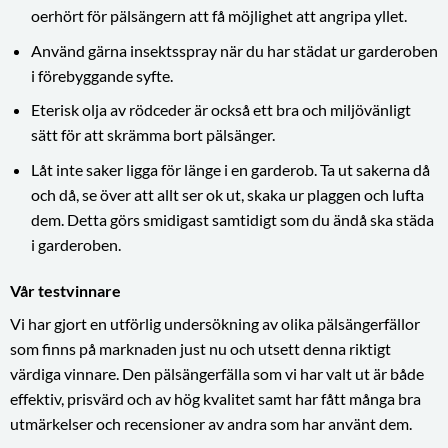
oerhört för pälsängern att få möjlighet att angripa yllet.
Använd gärna insektsspray när du har städat ur garderoben
i förebyggande syfte.
Eterisk olja av rödceder är också ett bra och miljövänligt
sätt för att skrämma bort pälsänger.
Låt inte saker ligga för länge i en garderob. Ta ut sakerna då
och då, se över att allt ser ok ut, skaka ur plaggen och lufta
dem. Detta görs smidigast samtidigt som du ändå ska städa
i garderoben.
Vår testvinnare
Vi har gjort en utförlig undersökning av olika pälsängerfällor
som finns på marknaden just nu och utsett denna riktigt
värdiga vinnare. Den pälsängerfälla som vi har valt ut är både
effektiv, prisvärd och av hög kvalitet samt har fått många bra
utmärkelser och recensioner av andra som har använt dem.