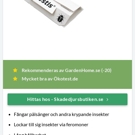
Rekommenderas av GardenHome.se (-20)
Mycket bra av Ökotest.de
Hittas hos - Skadedjursbutiken.se
Fångar pälsänger och andra krypande insekter
Lockar till sig insekter via feromoner
Lång hållbarhet