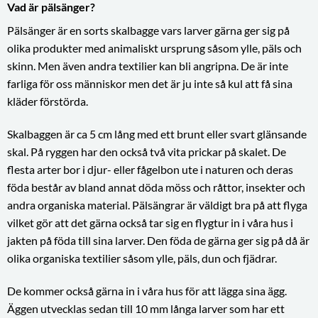
Vad är pälsänger?
Pälsänger är en sorts skalbagge vars larver gärna ger sig på
olika produkter med animaliskt ursprung såsom ylle, päls och
skinn. Men även andra textilier kan bli angripna. De är inte
farliga för oss människor men det är ju inte så kul att få sina
kläder förstörda.
Skalbaggen är ca 5 cm lång med ett brunt eller svart glänsande
skal. På ryggen har den också två vita prickar på skalet. De
flesta arter bor i djur- eller fågelbon ute i naturen och deras
föda består av bland annat döda möss och råttor, insekter och
andra organiska material. Pälsängrar är väldigt bra på att flyga
vilket gör att det gärna också tar sig en flygtur in i våra hus i
jakten på föda till sina larver. Den föda de gärna ger sig på då är
olika organiska textilier såsom ylle, päls, dun och fjädrar.
De kommer också gärna in i våra hus för att lägga sina ägg.
Äggen utvecklas sedan till 10 mm långa larver som har ett