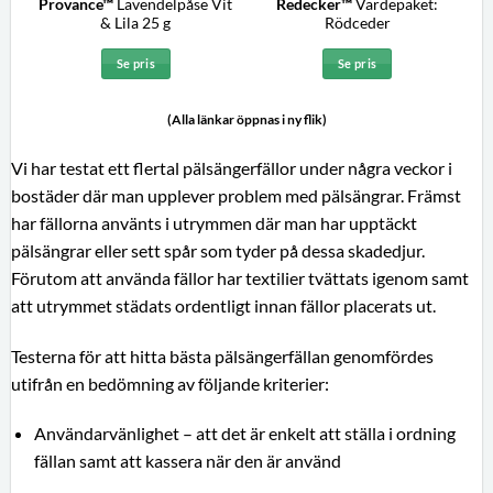
Provance™
Lavendelpåse Vit
Redecker™
Värdepaket:
& Lila 25 g
Rödceder
Se pris
Se pris
(Alla länkar öppnas i ny flik)
Vi har testat ett flertal pälsängerfällor under några veckor i
bostäder där man upplever problem med pälsängrar. Främst
har fällorna använts i utrymmen där man har upptäckt
pälsängrar eller sett spår som tyder på dessa skadedjur.
Förutom att använda fällor har textilier tvättats igenom samt
att utrymmet städats ordentligt innan fällor placerats ut.
Testerna för att hitta bästa pälsängerfällan genomfördes
utifrån en bedömning av följande kriterier:
Användarvänlighet – att det är enkelt att ställa i ordning
fällan samt att kassera när den är använd