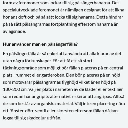
form av feromoner som lockar till sig pälsängerhanarna. Det
specialutvecklade feromonet är nämligen designat för att likna
honans doft och på så sätt locka till sig hanarna. Detta hindrar
på så sätt pälsängrarnas fortplantning eftersom hanarna är
avlägsnade.
Hur använder man en pälsängerfälla?
En pälsängerfälla är så enkel att använda att alla klarar av det
utan några förkunskaper. För att få ett så stort
täckningsområde som möjligt bör fällan placeras på en central
plats i rummet eller garderoben. Den bör placeras på en höjd
som motsvarar pälsängrarnas flyghöjd vilket är en höjd på
180-200 cm. Välj en plats i närheten av de kläder eller textilier
som redan har angripits alternativt riskerar att angripas. Alltså
de som består av organiska material. Välj inte en placering nära
ett fönster, dörr, ventil eller skorsten eftersom fällan då kan
logga till sig skadedjur utifrån.