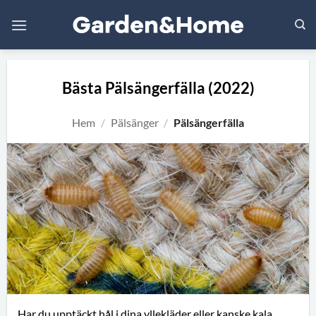
Skip
to
content
Bästa Pälsängerfälla (2022)
Hem
/
Pälsänger
/
Pälsängerfälla
Har du upptäckt hål i dina yllekläder eller kanske kala