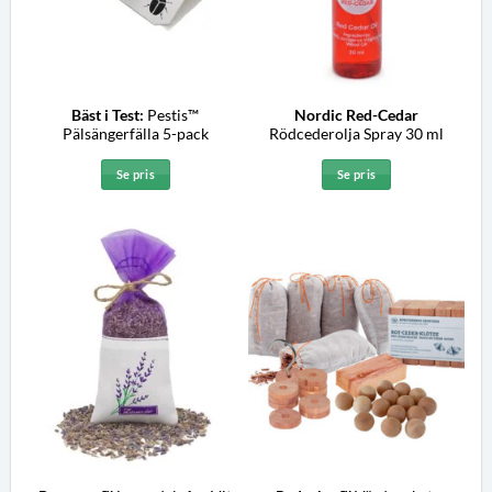
Bäst i Test:
Pestis™
Nordic Red-Cedar
Pälsängerfälla 5-pack
Rödcederolja Spray 30 ml
Se pris
Se pris