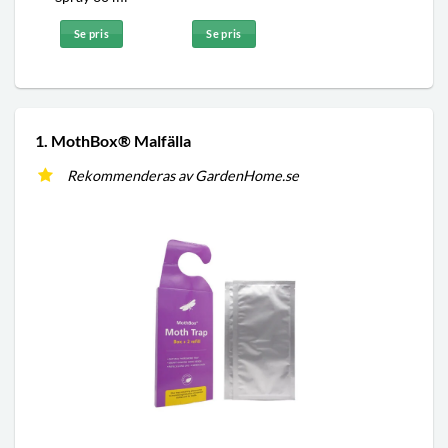
Se pris
Se pris
1. MothBox® Malfälla
Rekommenderas av GardenHome.se