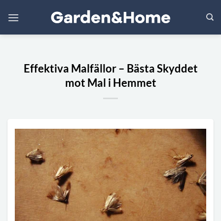
Skip
to
content
Effektiva Malfällor – Bästa Skyddet
mot Mal i Hemmet