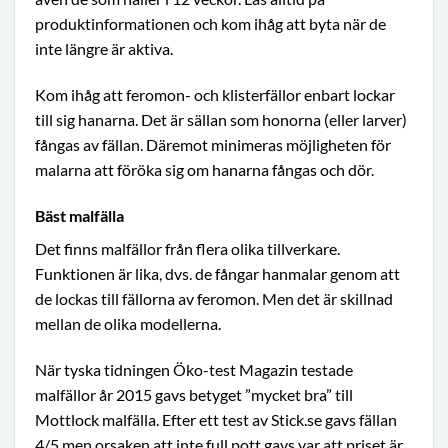
produktinformationen och kom ihåg att byta när de
inte längre är aktiva.
Kom ihåg att feromon- och klisterfällor enbart lockar
till sig hanarna. Det är sällan som honorna (eller larver)
fångas av fällan. Däremot minimeras möjligheten för
malarna att föröka sig om hanarna fångas och dör.
Bäst malfälla
Det finns malfällor från flera olika tillverkare.
Funktionen är lika, dvs. de fångar hanmalar genom att
de lockas till fällorna av feromon. Men det är skillnad
mellan de olika modellerna.
När tyska tidningen
Öko-test Magazin testade
malfällor
år 2015 gavs betyget ”mycket bra” till
Mottlock malfälla. Efter ett test av Stick.se gavs fällan
4/5 men orsaken att inte full pott gavs var att priset är