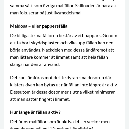
samma sätt som övriga malfällor. Skillnaden är bara att
man fokuserar på just livsmedelsmal.
Maldosa – eller pappersfälla
De billigaste malfällorna består av ett pappark. Genom
att ta bort skyddsplasten och vika upp fällan kan den
börja användas. Nackdelen med dessa är däremot att
man lättare kommer åt limmet samt att hela fällan
slängs när den är använd.
Det kan jämföras mot de lite dyrare maldosorna där
klisterskivan kan bytas ut när fällan inte längre är aktiv.
Dessutom är dessa dosor mer slutna vilket minimerar
att man sätter fingret i limmet.
Hur länge är fällan aktiv?
Det finns malfällor som är aktiva i 4 – 6 veckor men
även de som håller i 12 veckor. Läs alltid på