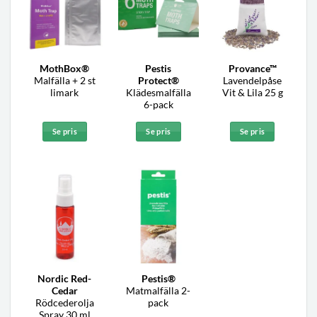
MothBox®
Pestis
Provance™
Malfälla + 2 st
Protect®
Lavendelpåse
limark
Klädesmalfälla
Vit & Lila 25 g
6-pack
Se pris
Se pris
Se pris
Nordic Red-
Pestis®
Cedar
Matmalfälla 2-
Rödcederolja
pack
Spray 30 ml