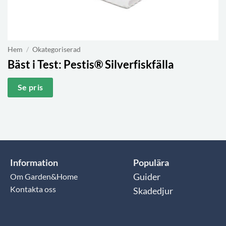
Hem
/
Okategoriserad
Bäst i Test:
Pestis® Silverfiskfälla
Se pris
Information
Populära
Om Garden&Home
Guider
Kontakta oss
Skadedjur