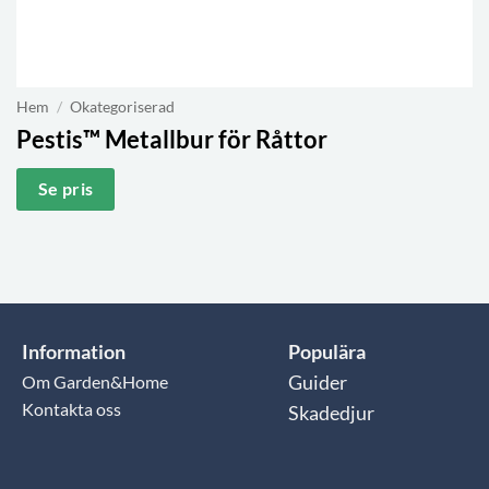
Hem
/
Okategoriserad
Pestis™
Metallbur för Råttor
Se pris
Information
Populära
Om Garden&Home
Guider
Kontakta oss
Skadedjur