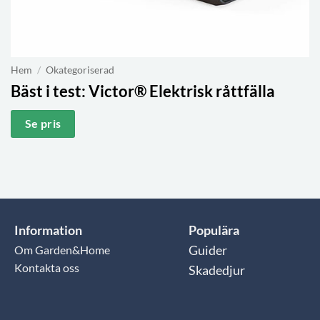
Hem
/
Okategoriserad
Bäst i test:
Victor® Elektrisk råttfälla
Se pris
Information
Populära
Om Garden&Home
Guider
Kontakta oss
Skadedjur